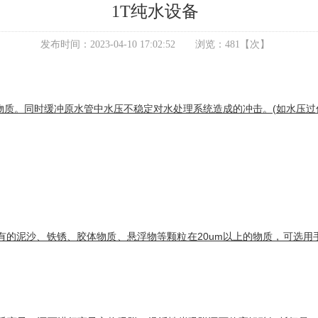
1T纯水设备
发布时间：
2023-04-10 17:02:52
浏览：
481
【次】
质。同时缓冲原水管中水压不稳定对水处理系统造成的冲击。(如水压过
有的泥沙、铁锈、胶体物质、悬浮物等颗粒在20um以上的物质，可选用