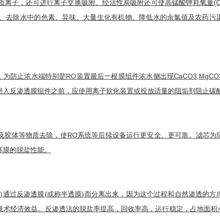
质离子，还可进行
离子交换吸附
。经
活性炭吸附
还可使高锰酸钾
耗氧量
(
、去除水中的色素、异味、大量生化有机物、降低水的
余氯
值及农药污
，为防止浓水端特别是RO装置最后一根膜组件浓水侧出现
CaCO3
,MgCO
进入
反渗透膜
组件之前，应使用离子软化装置或投放适量的阻垢剂阻止碳酸盐
及胶体等物质去除，使RO系统等后续设备运行更安全、更可靠。滤芯为5
坏膜的
脱盐
性能。
)通过
反渗透膜
(或称
半透膜
)而分离出来，因为这个过程和自然渗透的方
技术经济效益。反渗透法的
脱盐率
提高，
回收率
高，运行稳定，占地面积