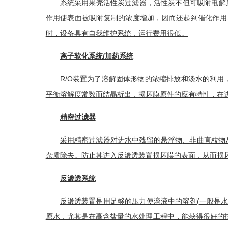
系统采用
果壳活性炭
过滤器，活性炭不但可吸附电解
作用
使表面被吸附复制的浓度增加，因而还起到催化作用
时，设备具有自我维护系统，运行费用很低。
离子软化系统/加药系统
R/O装置为了溶解固体形物的浓缩排放和淡水的利用
平衡溶解度常数而结晶析出，损坏膜原件的应有特性，在
精密过滤器
采用
精密过滤器
对进水中残留的
悬浮物
、非曲直粒物
杂质除去。防止其进入
反渗透装置
损坏膜的表面，从而损
反渗透系统
反渗透装置
是用足够的压力使溶液中的溶剂(一般是水
原水，尤其是在高含盐量的水处理工程中，能获得很好的