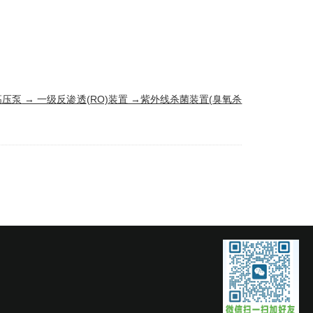
高压泵
→ 一级
反渗透
(RO)装置 →紫外线杀菌装置(
臭氧杀