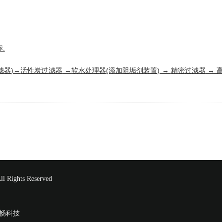
.
滤器
)→
活性炭过滤器
→
软水
处理器(添加阻垢剂装置) →
精密过滤器
→
hts Reserved
畅科技