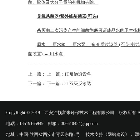
菌、胶体及大分子量的有机物去除。
臭氧杀菌器/紫外线杀菌器(可选)
杀灭由
二次污染
产生的细菌彻底保证成品水的卫生指标
原水 → 原水箱 → 原水泵 →
多介质过滤器
(
石英砂过
菌
装置) → 用水点
上一篇：
上一篇：
1T反渗透设备
下一篇：
下一篇：
2T双级反渗透
CopyRight © 2019 西安泊顿富来环保技术工程有限公司 版权所有 All Rig
电话：13519165949 邮箱：306610454@qq.com
地址：中国·陕西省西安市枣园东路2号 技术支持《网站建设》：
颖