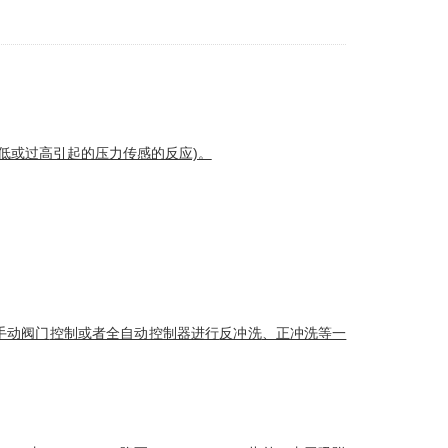
低或过高引起的压力传感的反应)。
手动阀门
控制或者全自动控制器进行
反冲洗
、正冲洗等一