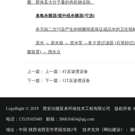
菌、胶体及大分子量的有机物去除。
臭氧杀菌器/紫外线杀菌器(可选)
杀灭由
二次污染
产生的细菌彻底保证成品水的卫生指标
原水 → 原水箱 → 原水泵 →
多介质过滤器
(
石英砂过
菌
装置) → 用水点
上一篇：
上一篇：
4T反渗透设备
下一篇：
下一篇：
12T反渗透设备
CopyRight © 2019 西安泊顿富来环保技术工程有限公司 版权所有 All Rig
电话：13519165949 邮箱：306610454@qq.com
地址：中国·陕西省西安市枣园东路2号 技术支持《网站建设》：
颖