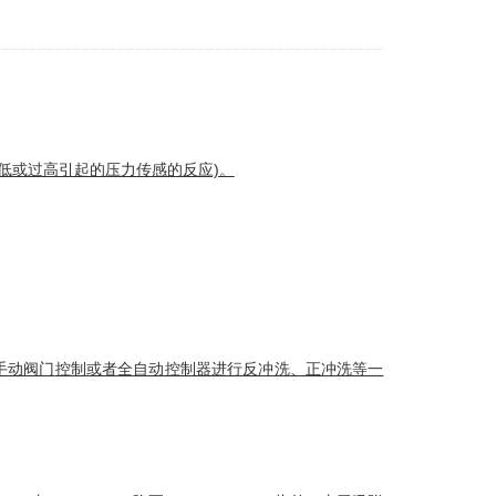
低或过高引起的压力传感的反应)。
手动阀门
控制或者全自动控制器进行
反冲洗
、正冲洗等一