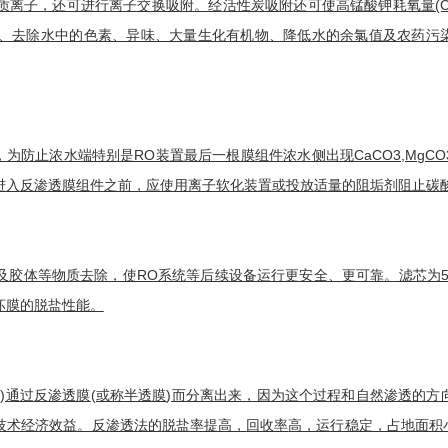
质离子，还可进行
离子交换吸附
。经
活性炭吸附
还可使高锰酸钾
耗氧量
(
、去除水中的色素、异味、大量生化有机物、降低水的
余氯
值及农药污
，为防止浓水端特别是RO装置最后一根膜组件浓水侧出现
CaCO3
,MgCO
进入
反渗透膜
组件之前，应使用离子软化装置或投放适量的阻垢剂阻止碳酸盐
及胶体等物质去除，使RO系统等后续设备运行更安全、更可靠。滤芯为5
坏膜的
脱盐
性能。
)通过
反渗透膜
(或称
半透膜
)而分离出来，因为这个过程和自然渗透的方
技术经济效益。反渗透法的
脱盐率
提高，
回收率
高，运行稳定，占地面积