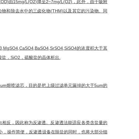
COD)由15mg/L(O2)降至2~7mg/L(O2)，此外，由于
吸附
染物和除去水中的三
卤化物
(THM)以及其它的污染物。同
3,MgSO4,CaSO4,BaSO4,SrSO4,SiSO4的浓度积大于其
，SiO2，硫酸盐的晶体析出.
um
熔喷滤芯
，目的是把上级过滤单元漏掉的大于5um的
向相反，因此称为
反渗透
。
反渗透法
能适应各类含盐量的
小，操作简便，反渗透设备在除盐的同时，也将大部分细