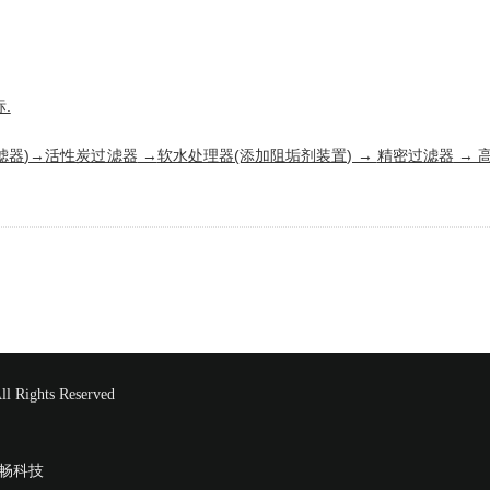
.
滤器
)→
活性炭过滤器
→
软水
处理器(添加阻垢剂装置) →
精密过滤器
→
hts Reserved
畅科技