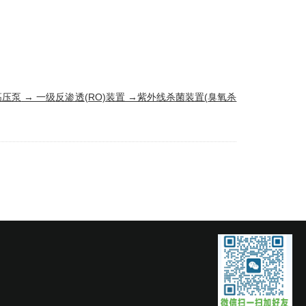
高压泵
→ 一级
反渗透
(RO)装置 →紫外线杀菌装置(
臭氧杀