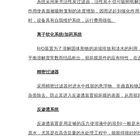
系统采用
果壳活性炭
过滤器，活性炭不但可吸附电解
作用
使表面被吸附复制的浓度增加，因而还起到催化作用
时，设备具有自我维护系统，运行费用很低。
离子软化系统/加药系统
R/O装置为了溶解固体形物的浓缩排放和淡水的利用
平衡溶解度常数而结晶析出，损坏膜原件的应有特性，在
精密过滤器
采用
精密过滤器
对进水中残留的
悬浮物
、非曲直粒物
杂质除去。防止其进入
反渗透装置
损坏膜的表面，从而损
反渗透系统
反渗透装置
是用足够的压力使溶液中的溶剂(一般是水
原水，尤其是在高含盐量的水处理工程中，能获得很好的