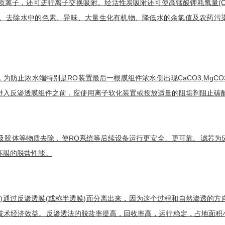
质离子，还可进行
离子交换吸附
。经
活性炭吸附
还可使高锰酸钾
耗氧量
(
、去除水中的色素、异味、大量生化有机物、降低水的
余氯
值及农药污
，为防止浓水端特别是RO装置最后一根膜组件浓水侧出现
CaCO3
,MgCO
进入
反渗透膜
组件之前，应使用离子软化装置或投放适量的阻垢剂阻止碳酸盐
及胶体等物质去除，使RO系统等后续设备运行更安全、更可靠。滤芯为5
坏膜的
脱盐
性能。
)通过
反渗透膜
(或称
半透膜
)而分离出来，因为这个过程和自然渗透的方
技术经济效益。反渗透法的
脱盐率
提高，
回收率
高，运行稳定，占地面积