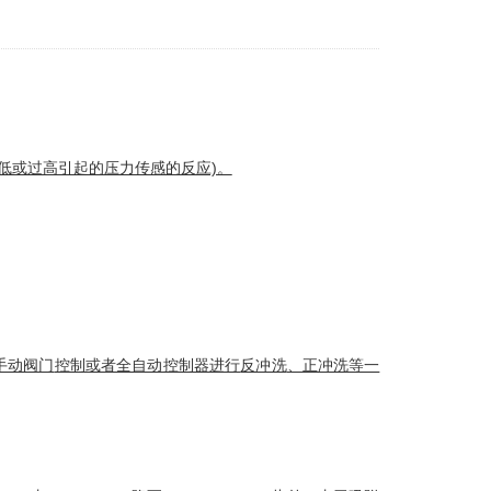
低或过高引起的压力传感的反应)。
手动阀门
控制或者全自动控制器进行
反冲洗
、正冲洗等一