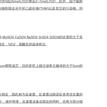
COD)由15mg/L(O2)降至2~7mg/L(O2)，此外，由于
吸附
染物和除去水中的三
卤化物
(THM)以及其它的污染物。同
3,MgSO4,CaSO4,BaSO4,SrSO4,SiSO4的浓度积大于其
，SiO2，硫酸盐的晶体析出.
um
熔喷滤芯
，目的是把上级过滤单元漏掉的大于5um的
向相反，因此称为
反渗透
。
反渗透法
能适应各类含盐量的
小，操作简便，反渗透设备在除盐的同时，也将大部分细