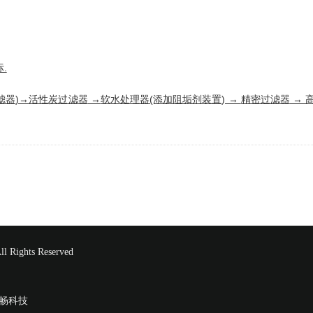
.
滤器
)→
活性炭过滤器
→
软水
处理器(添加阻垢剂装置) →
精密过滤器
→
hts Reserved
畅科技