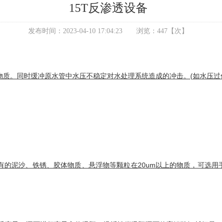
15T反渗透设备
发布时间：
2023-04-10 17:04:23
浏览：
447
【次】
质。同时缓冲原水管中水压不稳定对水处理系统造成的冲击。(如水压过
有的泥沙、铁锈、胶体物质、悬浮物等颗粒在20um以上的物质，可选用