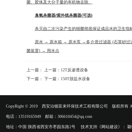
菌、胶体及大分子量的有机物去除。
臭氧杀菌器/紫外线杀菌器(可选)
杀灭由
二次污染
产生的细菌彻底保证成品水的卫生指标
原水 → 原水箱 → 原水泵 →
多介质过滤器
(
石英砂过
菌
装置) → 用水点
上一篇：
上一篇：
12T反渗透设备
下一篇：
下一篇：
150T脱盐水设备
CopyRight © 2019 西安泊顿富来环保技术工程有限公司 版权所有 All Rig
电话：13519165949 邮箱：306610454@qq.com
地址：中国·陕西省西安市枣园东路2号 技术支持《网站建设》：
颖