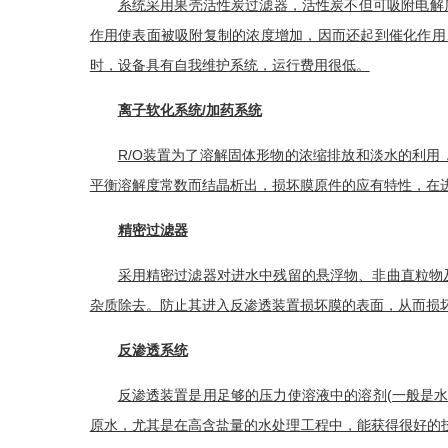
系统采用
果壳活性炭
过滤器，活性炭不但可吸附电解
作用
使表面被吸附复制的浓度增加，因而还起到催化作用
时，设备具有自我维护系统，运行费用很低。
离子软化系统/加药系统
R/O装置为了溶解固体形物的浓缩排放和淡水的利用
平衡溶解度常数而结晶析出，损坏膜原件的应有特性，在
精密过滤器
采用
精密过滤器
对进水中残留的
悬浮物
、非曲直粒物
杂质除去。防止其进入
反渗透装置
损坏膜的表面，从而损
反渗透系统
反渗透装置
是用足够的压力使溶液中的溶剂(一般是水
原水，尤其是在高含盐量的水处理工程中，能获得很好的