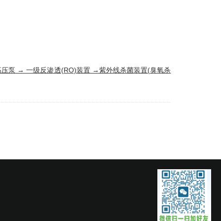
高压泵
→ 一级
反渗透
(RO)装置 →紫外线杀菌装置(
臭氧杀